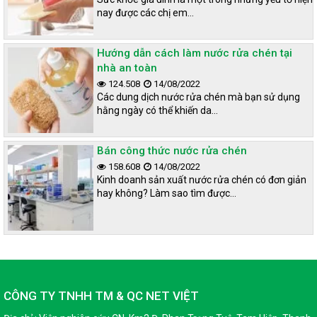
được sử dụng từ cam, chanh, bưởi,… nên vừa dịu nhẹ, dễ chịu là
nay được các chị em…
có khả năng kháng – diệt khuẩn siêu tốt. Đặc biệt đối với công
nghệ nước giặt hữu cơ hoàn toàn tốt cho trẻ em, những người
có làn da nhạy cảm.
Hướng dẫn cách làm nước rửa chén tại
nhà an toàn
Cách sử dụng tiện lợi và tiết kiệm được
124.508
14/08/2022
Các dung dịch nước rửa chén mà bạn sử dụng
nhiều chi phí
hằng ngày có thể khiến da…
Bán công thức nước rửa chén
158.608
14/08/2022
Kinh doanh sản xuất nước rửa chén có đơn giản
hay không? Làm sao tìm được…
CÔNG TY TNHH TM & QC NET VIỆT