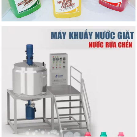
bảng so sánh dưới đây!
NƯỚC GIẶT
NƯỚC GIẶT HỮU CƠ
THÔNG
THƯỜNG
Thành phần
được sử dụng
trong công
Thành phần trong công nghệ nước giặt hữu
nghệ sản xuất
cơ sử dụng chính là từ nguồn gốc thiên
thường là
nhiên, thực vật. Chính vì vậy, công nghệ
những chất hóa
này tự tin không làm tổn hại đến sức khỏe
học khác nhau.
con người. Mặt khác còn đảm bảo thân
Tiêu biểu chính
thiện với môi trường.
là như những
thành phần:
Vì được làm từ các thành phần hữu cơ có
nguồn gốc sinh học nên nước giặt hữu cơ
Sodium Laureth
không có quá nhiều bọt, thích hợp sử dụng
Sulfate
cho cả giặt máy và giặt tay. Các loại nước