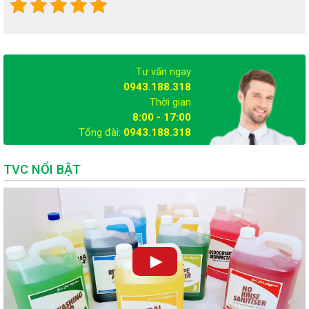
Thành phần trong công nghệ nước giặt
hữu cơ
Tư vấn ngay
0943.188.318
Thời gian
8:00 - 17:00
Tổng đài:
0943.188.318
TVC NỔI BẬT
►
Để vừa có thể tìm hiểu về thành phần trong công nghệ nước giặt
hữu cơ, vừa so sánh được 2 loại nước giặt hiện nay, hãy xem