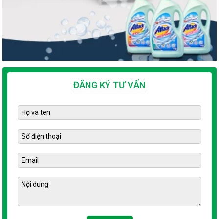
giặt thông thường sẽ có nhiều bọt hơn vì
Sodium Alkyl
có chứa hàm lượng lớn flour, phốt phát,…
Ethoxylate
Sử dụng thường xuyên sẽ gây khô da và
Sulfate
có ảnh hưởng không tốt tới chất liệu quần
Chất tạo màu
áo.
Chất thơm công
nghiệp
ĐĂNG KÝ TƯ VẤN
Ngoài ra, nhiều chuyên gia đã nhận định rằng, đối với nước giặt
thông thường thì khả năng tẩy sạch là rất cao, hiệu quả. Nước
giặt thông thường cũng được tạo bọt rất tốt. Tuy nhiên với
những thành phần và tẩy rửa trong sản phẩm, khi sử dụng trong
thời gian dài sẽ có nguy cơ ung thư da ở người. Vì vậy, để khắc
phục được điều đó, người ta bắt đầu chế tao ra những công
nghệ nước giặt hữu cơ.
Đến nay, công nghệ nước giặt hữu cơ được biết đến phổ biến
hơn và được sử dụng rộng rãi. Bởi, phải kể đến những công