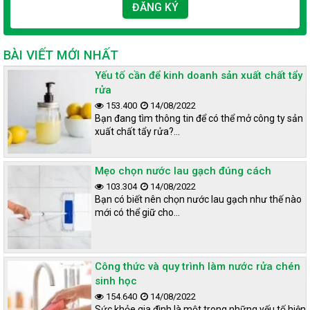
dụng tuyệt vời mà công nghệ này mang lại cho người sử dụng.
An toàn cho da, tăng tuổi thọ cho thiết
BÀI VIẾT MỚI NHẤT
bị giặt
Yếu tố cần để kinh doanh sản xuất chất tẩy
rửa
Như đã tham khảo thành phần của công nghệ nước giặt hữu cơ,
153.400
14/08/2022
đây là dòng sản phẩm không chứa NaOH. Vì thế không có khả
Bạn đang tìm thông tin để có thể mở công ty sản
năng bào mòn da như nước giặt hay bột giặt thông thường.
xuất chất tẩy rửa?…
Chính vì vậy không chỉ bảo vệ cho da tay mà giúp cho thiết bị
máy giặt cũng không bị ảnh hưởng xấu đi, kéo dài độ bền cho
Mẹo chọn nước lau gạch đúng cách
máy giặt.
103.304
14/08/2022
Bạn có biết nên chọn nước lau gạch như thế nào
Diệt vi khuẩn hiệu quả
mới có thể giữ cho…
Không thể phủ nhận nước giặt thông thường diệt khuẩn tốt,
nhưng kèm theo đó là những nồng độ chất hóa học cao để diệt
Công thức và quy trình làm nước rửa chén
được vi khuẩn. Còn đối với công nghệ nước giặt hữu cơ sử
sinh học
dụng tinh chất lên men tự nhiên. Những tinh chất này thường
154.640
14/08/2022
Sức khỏe gia đình là một trong những yếu tố hiện