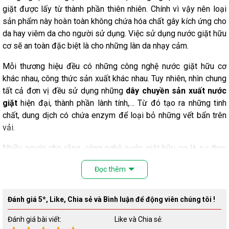
giặt được lấy từ thành phần thiên nhiên. Chính vì vậy nên loại
sản phẩm này hoàn toàn không chứa hóa chất gây kích ứng cho
da hay viêm da cho người sử dụng. Việc sử dụng nước giặt hữu
cơ sẽ an toàn đặc biệt là cho những làn da nhạy cảm.
Mỗi thương hiệu đều có những công nghệ nước giặt hữu cơ
khác nhau, công thức sản xuất khác nhau. Tuy nhiên, nhìn chung
tất cả đơn vị đều sử dụng những
dây chuyền sản xuất nước
giặt
hiện đại, thành phần lành tính,… Từ đó tạo ra những tinh
chất, dung dịch có chứa enzym để loại bỏ những vết bẩn trên
vải.
Nhiều người cho rằng, công nghệ nước giặt hữu cơ là sự thay
thế hoàn hảo cho nước giặt thông thường. Bởi những nước giặt
Đọc thêm
kia sẽ chứa những hóa chất, không ít thì nhiều cũng có khả năng
làm hại cho da. Mặc dù vẫn đảm bảo được hiệu quả tẩy trắng
vải tuy nhiên công nghệ nước giặt hữu cơ thì không như thế.
Đánh giá 5*, Like, Chia sẻ và Bình luận để động viên chúng tôi !
Ngược lại còn giúp chống tình trạng lão hóa cho quần áo.
Đánh giá bài viết:
Like và Chia sẻ: