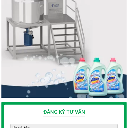
Không ai có thể định giá được công thức pha nước rửa chén là
bao nhiêu nó còn tùy thuộc vào đơn vị mà bạn hợp tác. Tùy vào
doanh nghiệp mà họ sẽ có mức giá dành cho bạn và còn tùy
thuộc vào quy mô hoạt động của bạn.
Chính vì vậy để có thể có được mức giá phù hợp bạn nên tìm
hiểu các đơn vị chuyển giao công thức trước khi quyết định.
Hãy nhớ là chọn đơn vị phù hợp nhất và có thể đáp ứng được
đầy đủ yêu cầu của bạn. Vì công thức pha nước rửa chén sẽ là
một yếu tố quyết định sự phát triển của việc kinh doanh mà
bạn chọn.
ĐĂNG KÝ TƯ VẤN