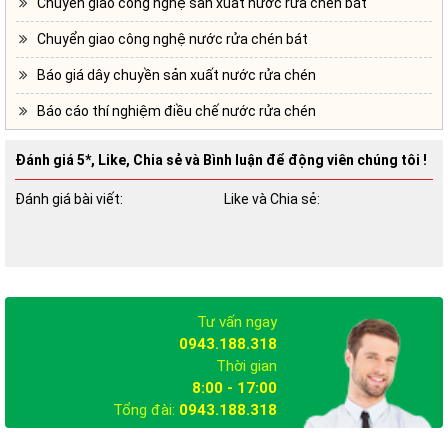
Chuyển giao công nghệ sản xuất nước rửa chén bát
Nâng cấp dây chuyền sản xuất
Chuyển giao công nghệ nước rửa chén bát
Để có thể đảm bảo chất lượng sản phẩm thì việc nâng cấp dây
Báo giá dây chuyền sản xuất nước rửa chén
chuyền sản xuất nước rửa chén là vô cùng cần thiết. Quan tâm
đến nguyên liệu đầu vào và cả các thiết bị máy móc. Chủ
Báo cáo thí nghiệm điều chế nước rửa chén
doanh nghiệp cần hết sức quan tâm đến hoạt động sản xuất.
Đánh giá 5*, Like, Chia sẻ và Bình luận để động viên chúng tôi !
Có thể mua công thức pha nước rửa
Đánh giá bài viết:
Like và Chia sẻ:
chén hay không?
Là
công ty sản xuất nước rửa chén
mới thì bạn hoàn toàn có
thể mua công thức pha nước rửa chén. Việc làm này sẽ giúp
cho doanh nghiệp của bạn tiết kiệm được thời gian cũng như
Tư vấn ngay
công sức nghiên cứu.
0943.188.318
Thời gian
Là một hướng đi tốt cho các doanh nghiệp mới bắt đầu. Không
8:00 - 17:00
những có được công thức pha nước rửa chén mà bạn còn
Tổng đài:
0943.188.318
được hỗ trợ tất tần tật về kiến thức kinh doanh sản xuất.