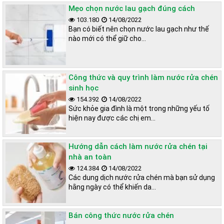
có bất kỳ thắc mắc nào về vấn đề đã đề cập hãy liên hệ trực
Mẹo chọn nước lau gạch đúng cách
tiếp với chúng tôi qua thông tin bên dưới để được hỗ trợ. Chúc
103.180
14/08/2022
bạn có thể thành công trong lĩnh vực kinh doanh của mình.
Bạn có biết nên chọn nước lau gạch như thế
nào mới có thể giữ cho…
CÔNG TY TNHH TM & QC NET VIỆT
ĐỊA CHỈ :
VIỆN NGHIÊN CỨU CN, KM2 Đ.Phan Trọng Tuệ, Tam
Hiệp, Thanh Trì, Hà Nội
Công thức và quy trình làm nước rửa chén
sinh học
Hotline : 0828.188.886 – 0968.188.318
154.392
14/08/2022
Sức khỏe gia đình là một trong những yếu tố
Email :
congnghenuocgiat@gmail.com
hiện nay được các chị em…
Website
:
congnghenuocgiat.com
Hướng dẫn cách làm nước rửa chén tại
nhà an toàn
Đơn vị vận chuyển giao công thức pha nước rửa chén
124.384
14/08/2022
Các dung dịch nước rửa chén mà bạn sử dụng
Đơn giá mua công thức pha nước rửa chén
hằng ngày có thể khiến da…
Nâng cấp dây chuyền sản xuất
Bán công thức nước rửa chén