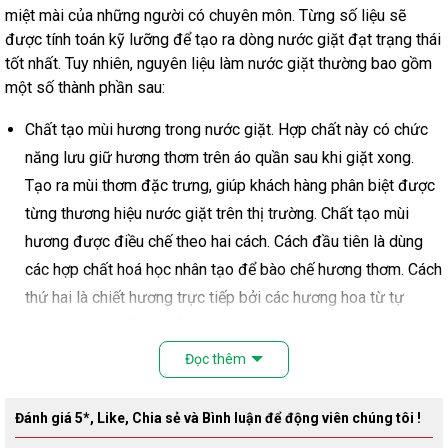
miệt mài của những người có chuyên môn. Từng số liệu sẽ
được tính toán kỹ lưỡng để tạo ra dòng nước giặt đạt trạng thái
tốt nhất. Tuy nhiên, nguyên liệu làm nước giặt thường bao gồm
một số thành phần sau:
Chất tạo mùi hương trong nước giặt. Hợp chất này có chức
năng lưu giữ hương thơm trên áo quần sau khi giặt xong.
Tạo ra mùi thơm đặc trưng, giúp khách hàng phân biệt được
từng thương hiệu nước giặt trên thị trường. Chất tạo mùi
hương được điều chế theo hai cách. Cách đầu tiên là dùng
các hợp chất hoá học nhân tạo để bào chế hương thơm. Cách
thứ hai là chiết hương trực tiếp bởi các hương hoa từ tự
nhiên như hoa hồng, oải hương,…
Chất tạo độ đậm đặc trong nước giặt. Nước giặt vốn là một
Đọc thêm
hợp chất dạng lỏng. Thế nhưng, để có nhiều bọt và sánh mịn,
người ta dùng một ít chất làm đặc cho nước giặt.
Đánh giá 5*, Like, Chia sẻ và Bình luận để động viên chúng tôi !
Chất tạo màu cho nước giặt. Các dòng nước giặt trên thị