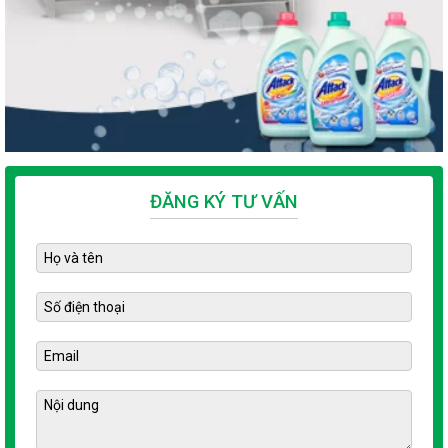
Nơi bán nguyên liệu làm nước giặt uy tín
Liên hệ mua nguyên liệu làm nước giặt tại CÔNG TY TNHH TM
& QC NET VIỆT
Địa chỉ: 16 Phan Trọng Tuệ, Tả Thanh Oai, Thanh Trì, Hà Nội
Hotline: 0828.188.886 – 0943.188.318
Email: congnghenuocgiat@gmail.com
ĐĂNG KÝ TƯ VẤN
Website:
congnghenuocgiat.com
Liên hệ mua nguyên liệu làm nước giặt bằng cách nào?
Nước giặt có ảnh hưởng đến môi trường không?
Công thức nước giặt có quan trọng không?