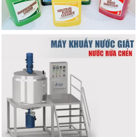
Chính vì thế, khi mua nguyên liệu làm nước giặt, công ty cần
xem xét các vấn đề sau:
Mua nguyên liệu nước giặt ở nơi bán có nguồn gốc, giấy
phép rõ ràng. Nguồn nguyên liệu phải được chứng nhận đầy
đủ từ các cơ quan có thẩm quyền. Không mua nguyên liệu
sản xuất ở những nơi buôn bán lậu, bán chui.
Mua nguyên liệu nước giặt không bị mốc, ẩm hoặc các tình
trạng xấu khác. Nguyên liệu trước khi mua cần được kiểm tra
cẩn thận và kỹ càng. Nếu thấy nguyên liệu có vấn đề, cần trả
hàng và báo ngay với nơi bán để được hỗ trợ.
Mua nguyên liệu nước giặt với giá cả phải chăng. Các
công
ty sản xuất nước giặt
nên tìm hiểu rõ thị trường buôn bán
nguyên liệu. Tránh gặp phải tình trạng mua phải nguồn
nguyên liệu với giá cao.