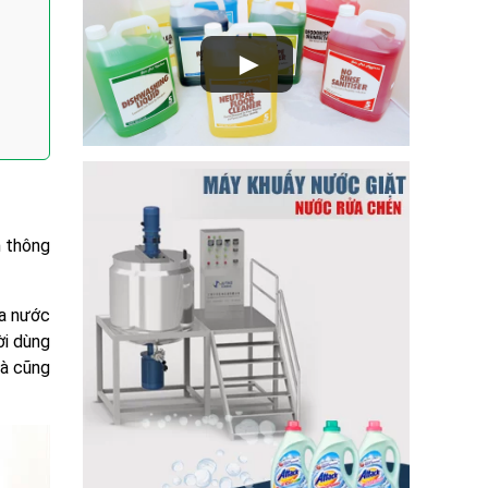
►
n thông
ủa nước
ời dùng
hà cũng