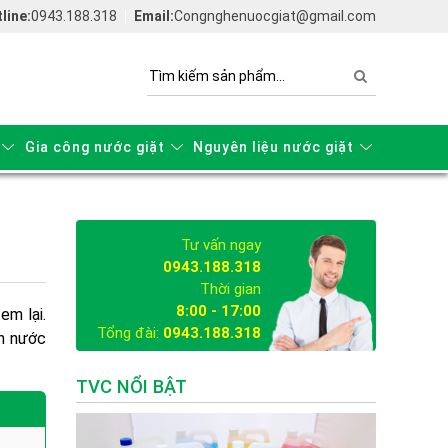
line:
0943.188.318
Email:
Congnghenuocgiat@gmail.com
Gia công nước giặt
Nguyên liệu nước giặt
Tư vấn ngay
0943.188.318
Thời gian
8:00 - 17:00
em lại.
Tổng đài:
0943.188.318
ên
nước
TVC NỔI BẬT